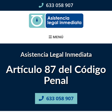
Skip
633 058 907
to
content
MENÚ
Asistencia Legal Inmediata
Artículo 87 del Código
Penal
633 058 907