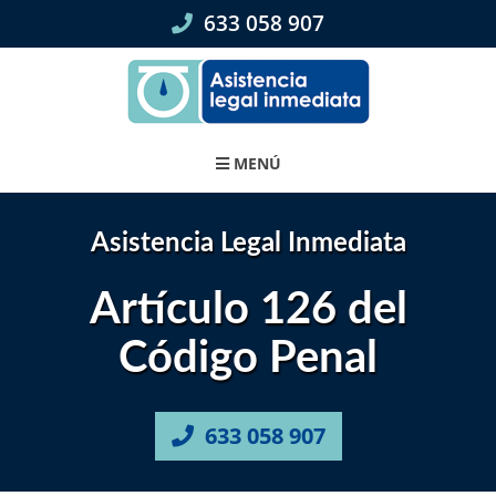
Skip
633 058 907
to
content
MENÚ
Asistencia Legal Inmediata
Artículo 126 del
Código Penal
633 058 907