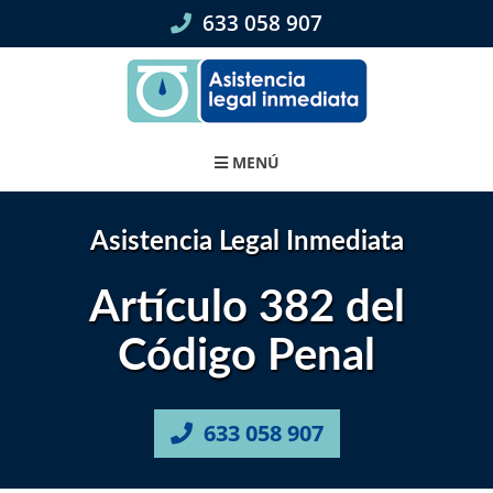
Skip
633 058 907
to
content
MENÚ
Asistencia Legal Inmediata
Artículo 382 del
Código Penal
633 058 907