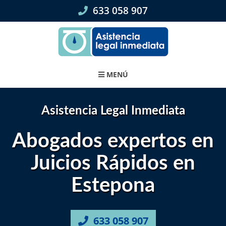
Skip
633 058 907
to
content
MENÚ
Asistencia Legal Inmediata
Abogados expertos en
Juicios Rápidos en
Estepona
633 058 907