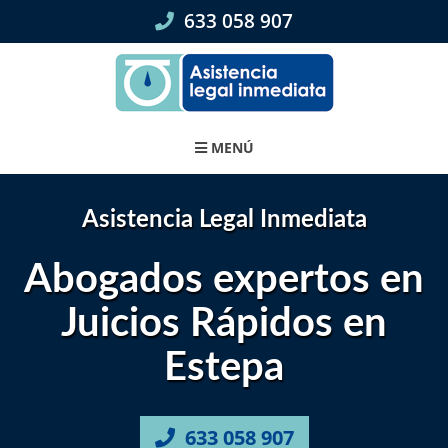
Skip
633 058 907
to
content
MENÚ
Asistencia Legal Inmediata
Abogados expertos en
Juicios Rápidos en
Estepa
633 058 907