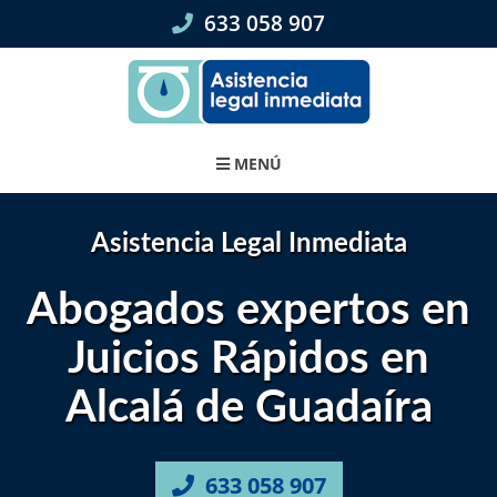
Skip
633 058 907
to
content
MENÚ
Asistencia Legal Inmediata
Abogados expertos en
Juicios Rápidos en
Alcalá de Guadaíra
633 058 907