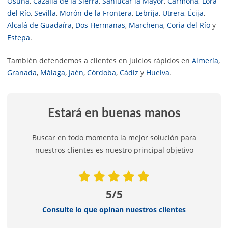
Osuna
,
Cazalla de la Sierra
,
Sanlúcar la Mayor
,
Carmona
,
Lora
del Río
,
Sevilla
,
Morón de la Frontera
,
Lebrija
,
Utrera
,
Écija
,
Alcalá de Guadaíra
,
Dos Hermanas
,
Marchena
,
Coria del Río
y
Estepa
.
También defendemos a clientes en juicios rápidos en
Almería
,
Granada
,
Málaga
,
Jaén
,
Córdoba
,
Cádiz
y
Huelva
.
Estará en buenas manos
Buscar en todo momento la mejor solución para
nuestros clientes es nuestro principal objetivo
5/5
Consulte lo que opinan nuestros clientes