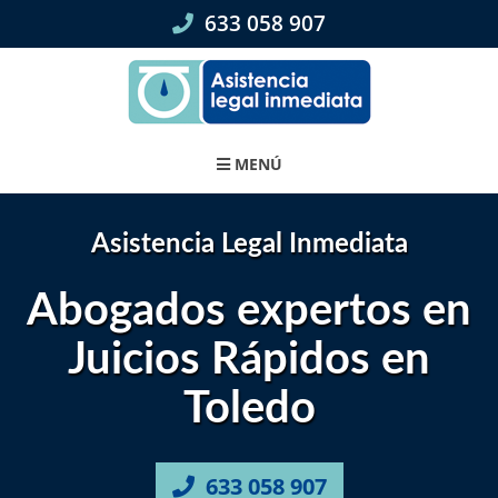
Skip
633 058 907
to
content
MENÚ
Asistencia Legal Inmediata
Abogados expertos en
Juicios Rápidos en
Toledo
633 058 907