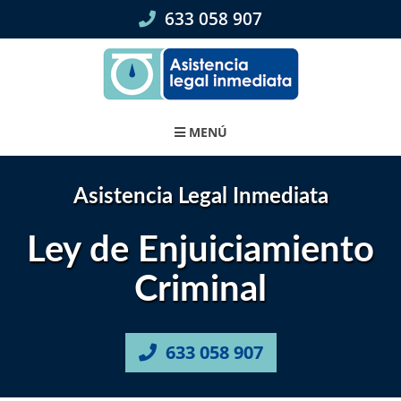
Skip
633 058 907
to
content
MENÚ
Asistencia Legal Inmediata
Ley de Enjuiciamiento
Criminal
633 058 907