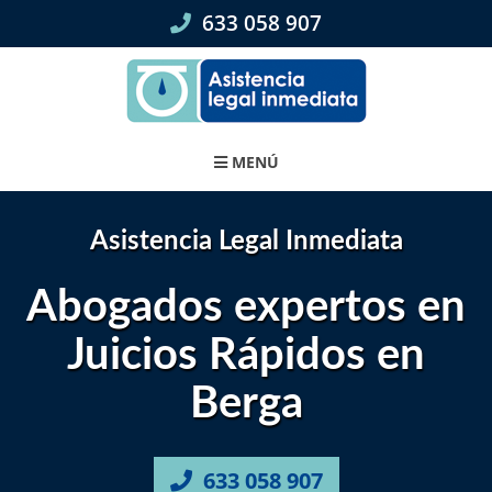
Skip
633 058 907
to
content
MENÚ
Asistencia Legal Inmediata
Abogados expertos en
Juicios Rápidos en
Berga
633 058 907