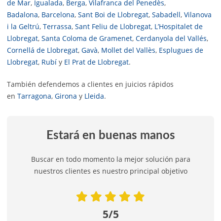
de Mar
,
Igualada
,
Berga
,
Vilafranca del Penedès
,
Badalona
,
Barcelona
,
Sant Boi de Llobregat
,
Sabadell
,
Vilanova
i la Geltrú
,
Terrassa
,
Sant Feliu de Llobregat
,
L’Hospitalet de
Llobregat
,
Santa Coloma de Gramenet
,
Cerdanyola del Vallés
,
Cornellá de Llobregat
,
Gavà
,
Mollet del Vallès
,
Esplugues de
Llobregat
,
Rubí
y
El Prat de Llobregat
.
También defendemos a clientes en juicios rápidos
en
Tarragona
,
Girona
y
Lleida
.
Estará en buenas manos
Buscar en todo momento la mejor solución para
nuestros clientes es nuestro principal objetivo
5/5