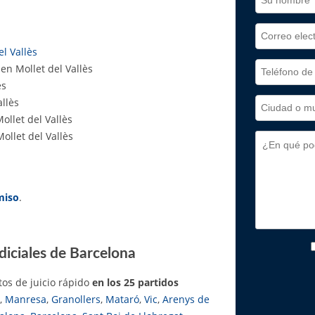
l Vallès
en Mollet del Vallès
ès
allès
ollet del Vallès
Mollet del Vallès
miso
.
diciales de Barcelona
os de juicio rápido
en los 25 partidos
,
Manresa
,
Granollers
,
Mataró
,
Vic
,
Arenys de