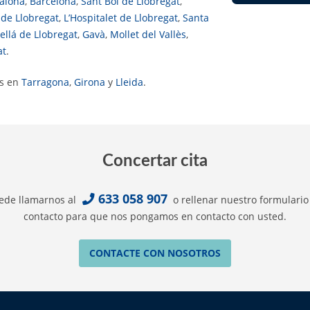
alona
,
Barcelona
,
Sant Boi de Llobregat
,
 de Llobregat
,
L’Hospitalet de Llobregat
,
Santa
ellá de Llobregat
,
Gavà
,
Mollet del Vallès
,
at
.
os en
Tarragona
,
Girona
y
Lleida
.
Concertar cita
633 058 907
ede llamarnos al
o rellenar nuestro formulario
contacto para que nos pongamos en contacto con usted.
CONTACTE CON NOSOTROS