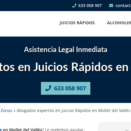
633 058 907
contact
JUICIOS RÁPIDOS
ALCOHOLE
Asistencia Legal Inmediata
s en Juicios Rápidos en 
633 058 907
Zonas
»
Abogados expertos en Juicios Rápidos en Mollet del Vallès
s
en Mollet del Vallès
? Le podemos ayudar.