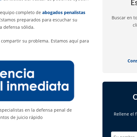
E
 equipo completo de
abogados penalistas
Buscar en t
 Estamos preparados para escuchar su
cl
a defensa sólida.
 compartir su problema. Estamos aquí para
Cons
C
specialistas en la defensa penal de
Rellene el
tos de juicio rápido