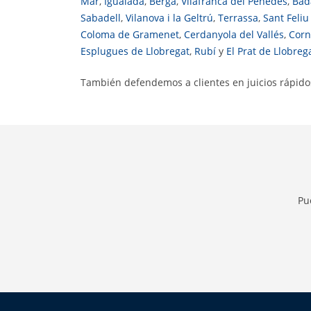
Mar
,
Igualada
,
Berga
,
Vilafranca del Penedès
,
Bad
Sabadell
,
Vilanova i la Geltrú
,
Terrassa
,
Sant Feliu
Coloma de Gramenet
,
Cerdanyola del Vallés
,
Corn
Esplugues de Llobregat
,
Rubí
y
El Prat de Llobreg
También defendemos a clientes en juicios rápid
Pu