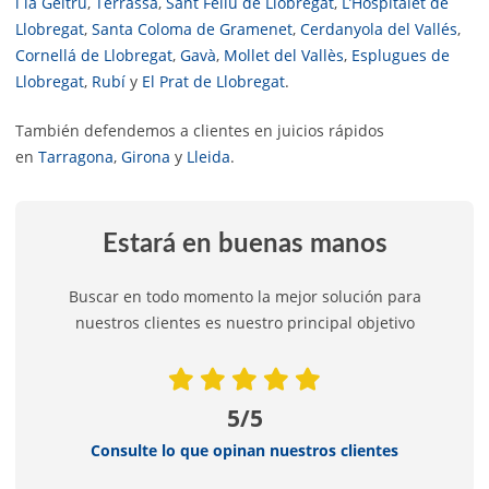
i la Geltrú
,
Terrassa
,
Sant Feliu de Llobregat
,
L’Hospitalet de
Llobregat
,
Santa Coloma de Gramenet
,
Cerdanyola del Vallés
,
Cornellá de Llobregat
,
Gavà
,
Mollet del Vallès
,
Esplugues de
Llobregat
,
Rubí
y
El Prat de Llobregat
.
También defendemos a clientes en juicios rápidos
en
Tarragona
,
Girona
y
Lleida
.
Estará en buenas manos
Buscar en todo momento la mejor solución para
nuestros clientes es nuestro principal objetivo
5/5
Consulte lo que opinan nuestros clientes