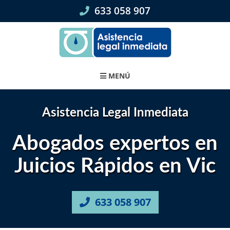
Skip
633 058 907
to
content
MENÚ
Asistencia Legal Inmediata
Abogados expertos en
Juicios Rápidos en Vic
633 058 907