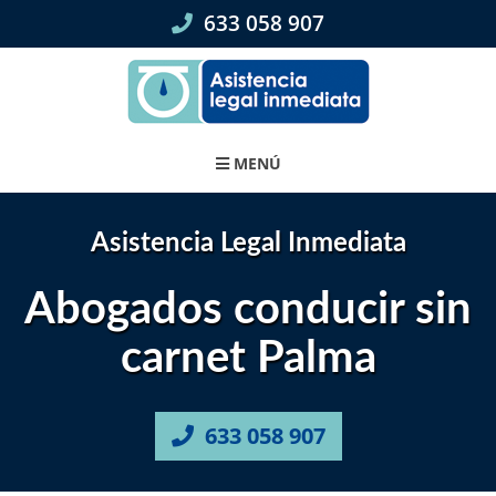
Skip
633 058 907
to
content
MENÚ
Asistencia Legal Inmediata
Abogados conducir sin
carnet Palma
633 058 907