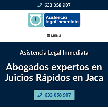
Skip
633 058 907
to
content
MENÚ
Asistencia Legal Inmediata
Abogados expertos en
Juicios Rápidos en Jaca
633 058 907