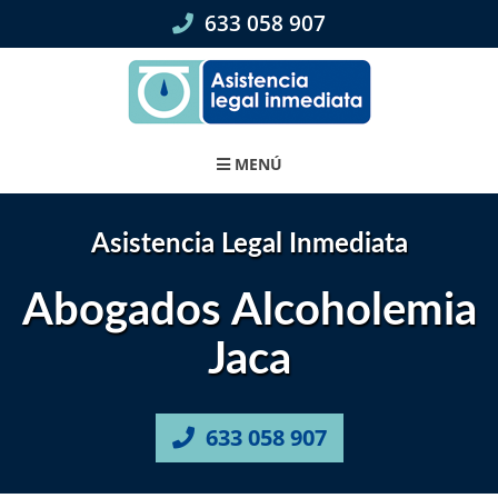
Skip
633 058 907
to
content
MENÚ
Asistencia Legal Inmediata
Abogados Alcoholemia
Jaca
633 058 907