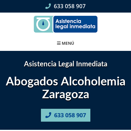
Skip
633 058 907
to
content
MENÚ
Asistencia Legal Inmediata
Abogados Alcoholemia
Zaragoza
633 058 907