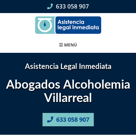
Skip
633 058 907
to
content
MENÚ
Asistencia Legal Inmediata
Abogados Alcoholemia
Villarreal
633 058 907