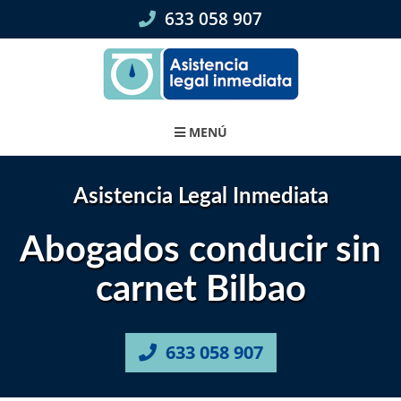
Skip
633 058 907
to
content
MENÚ
Asistencia Legal Inmediata
Abogados conducir sin
carnet Bilbao
633 058 907