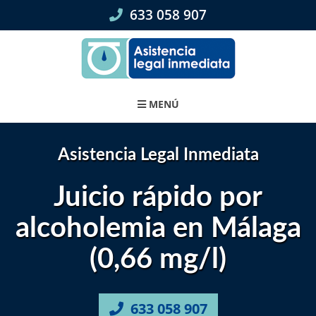
Skip
633 058 907
to
content
MENÚ
Asistencia Legal Inmediata
Juicio rápido por
alcoholemia en Málaga
(0,66 mg/l)
633 058 907