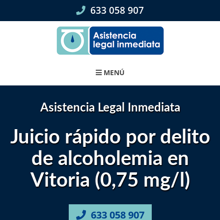
Skip
633 058 907
to
content
MENÚ
Asistencia Legal Inmediata
Juicio rápido por delito
de alcoholemia en
Vitoria (0,75 mg/l)
633 058 907