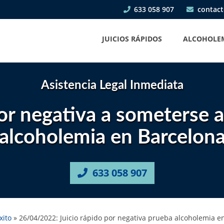
633 058 907
contact
JUICIOS RÁPIDOS
ALCOHOLE
Asistencia Legal Inmediata
por negativa a someterse a
alcoholemia en Barcelon
633 058 907
xito
»
26/04/2022: Juicio rápido por negativa prueba alcoholemia e