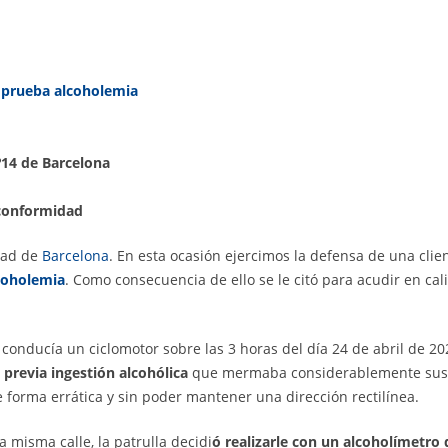
a prueba alcoholemia
º14 de Barcelona
conformidad
dad de
Barcelona
. En esta ocasión ejercimos la defensa de una clie
lcoholemia
. Como consecuencia de ello se le citó para acudir en c
a conducía un ciclomotor sobre las 3 horas del día 24 de abril de 2
previa ingestión alcohólica
que mermaba considerablemente sus fa
e forma errática y sin poder mantener una dirección rectilínea.
 misma calle, la patrulla decidi
ó realizarle con un alcoholímetro 