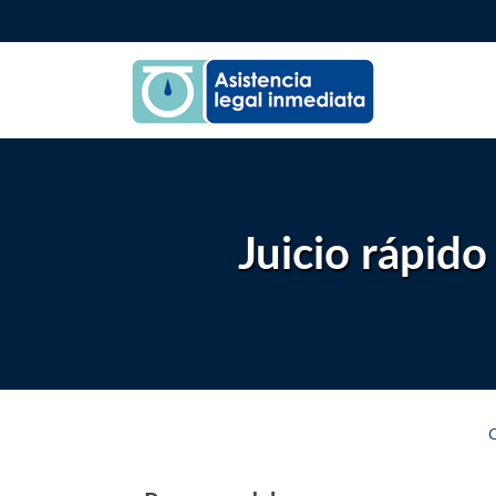
Skip
to
content
Juicio rápido
C