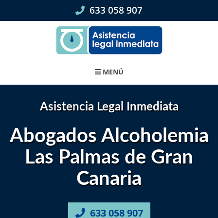
Skip
633 058 907
to
content
MENÚ
Asistencia Legal Inmediata
Abogados Alcoholemia
Las Palmas de Gran
Canaria
633 058 907