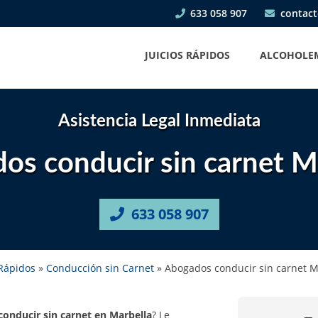
633 058 907
contact
JUICIOS RÁPIDOS
ALCOHOLE
Asistencia Legal Inmediata
os conducir sin carnet Ma
633 058 907
 Rápidos
»
Conducción sin Carnet
»
Abogados conducir sin carnet M
conducir sin carnet en Marbella
? Le