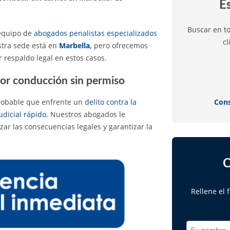
E
Buscar en t
 equipo de
abogados penalistas especializados
cl
stra sede está en
Marbella
,
pero ofrecemos
 respaldo legal en estos casos.
por conducción sin permiso
Cons
 probable que enfrente un
delito contra la
udicial rápido
. Nuestros abogados le
ar las consecuencias legales y garantizar la
C
Rellene el