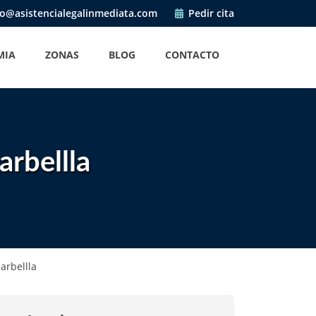
o@asistencialegalinmediata.com
Pedir cita
MIA
ZONAS
BLOG
CONTACTO
rbellla
arbellla