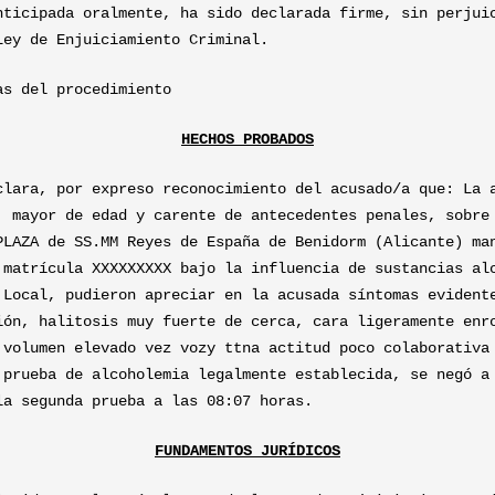
nticipada oralmente, ha sido declarada firme, sin perjui
Ley de Enjuiciamiento Criminal.
as del procedimiento
HECHOS PROBADOS
clara, por expreso reconocimiento del acusado/a que: La 
, mayor de edad y carente de antecedentes penales, sobre
PLAZA de SS.MM Reyes de España de Benidorm (Alicante) ma
 matrícula XXXXXXXXX bajo la influencia de sustancias al
 Local, pudieron apreciar en la acusada síntomas evident
ión, halitosis muy fuerte de cerca, cara ligeramente enr
 volumen elevado vez vozy ttna actitud poco colaborativa
 prueba de alcoholemia legalmente establecida, se negó a
la segunda prueba a las 08:07 horas.
FUNDAMENTOS JURÍDICOS