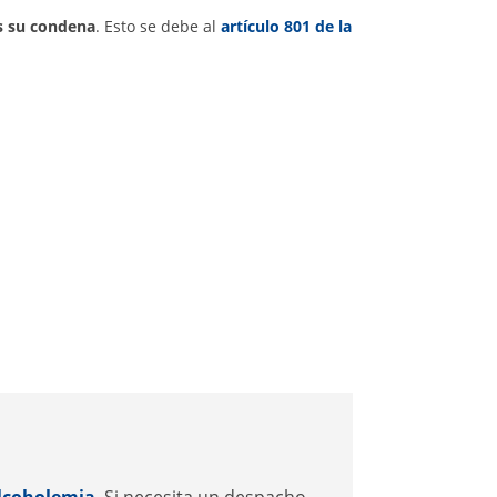
ás su condena
. Esto se debe al
artículo 801 de la
alcoholemia
. Si necesita un despacho