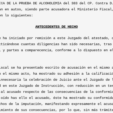
ICA DE LA PRUEBA DE ALCOHOLEMIA del 383 del CP. Contra D
an en autos, siendo parte acusadora el Ministerio Fiscal
en lo siguientes:
ANTECEDENTES DE HECHO
e ha iniciado por remisión a este Juzgado del atestado, 
cticándose cuantas diligencias han sido necesarias, tras
l y partes a comparecencia, conforme a lo dispuesto en e
iscal se ha presentado escrito de acusación en el mismo 
n el mismo acto, ha mostrado su adhesión a la calificaci
innecesaria la celebración de Juicio ante el Juzgado de 
d en este Juzgado de Instrucción, con reducción en un te
 al acusado respecto de las consecuencias de la conformi
 oído has ello el acusado, éste ha mostrado su conformid
chos de la imputación, manifestando expresamente el acus
imiento de sus consecuencias, por lo que, sin más trámit