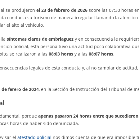
ial se produjeron
el 23 de febrero de 2026
sobre las 07:30 horas en
da conducía su turismo de manera irregular llamando la atención 
r el alto al vehículo.
lla
síntomas claros de embriaguez
y en consecuencia le requirier
ención policial, esta persona tuvo una actitud poco colaborativa q
éxito, se realizaron a las
08:03 horas
y a las
08:07 horas
.
nsecuencias legales de esta conducta y, al no cambiar de actitud, 
 de ferero de 2024
, en la Sección de Instrucción del Tribunal de I
al
ndamental, porque
apenas pasaron 24 horas entre que sucedieron 
ocas horas de haber sido denunciada.
visar el
atestado policial
nos dimos cuenta de que era imposible t