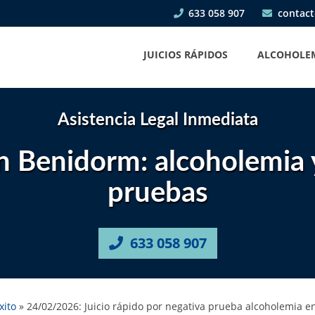
633 058 907
contact
JUICIOS RÁPIDOS
ALCOHOLE
Asistencia Legal Inmediata
en Benidorm: alcoholemia y
pruebas
633 058 907
xito
»
24/02/2026: Juicio rápido por negativa prueba alcoholemia 