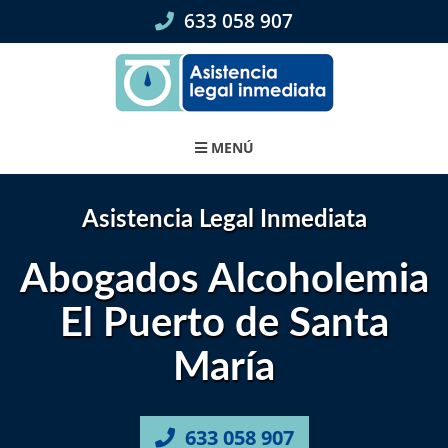
Skip
633 058 907
to
content
MENÚ
Asistencia Legal Inmediata
Abogados Alcoholemia
El Puerto de Santa
María
633 058 907