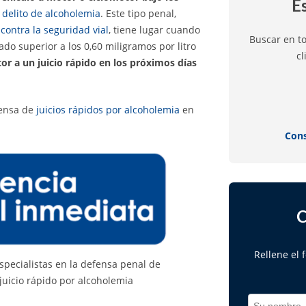
E
n
delito de alcoholemia
. Este tipo penal,
 contra la seguridad vial
, tiene lugar cuando
Buscar en t
ado superior a los 0,60 miligramos por litro
cl
tor a un juicio rápido en los próximos días
fensa de
juicios rápidos por alcoholemia
en
Cons
C
Rellene el
specialistas en la defensa penal de
uicio rápido por alcoholemia