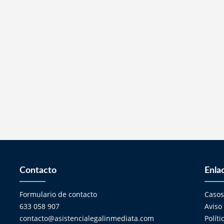
Contacto
Enla
Formulario de contacto
Caso
633 058 907
Aviso
contacto@asistencialegalinmediata.com
Polít