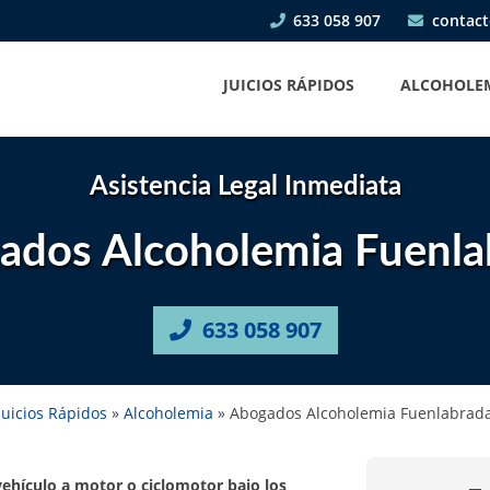
633 058 907
contact
JUICIOS RÁPIDOS
ALCOHOLE
Asistencia Legal Inmediata
ados Alcoholemia Fuenla
633 058 907
Juicios Rápidos
»
Alcoholemia
»
Abogados Alcoholemia Fuenlabrad
vehículo a motor o ciclomotor bajo los