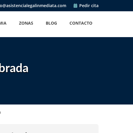
o@asistencialegalinmediata.com
Pedir cita
MIA
ZONAS
BLOG
CONTACTO
brada
a