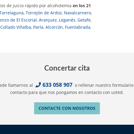
os de juicio rápido por alcoholemia
en los 21
Torrelaguna
,
Torrejón de Ardoz
,
Navalcarnero
,
enzo de El Escorial
,
Aranjuez
,
Leganés
,
Getafe
,
,
Collado Villalba
,
Parla
,
Alcorcón
,
Fuenlabrada
,
Concertar cita
633 058 907
ede llamarnos al
o rellenar nuestro formulario
contacto para que nos pongamos en contacto con usted.
CONTACTE CON NOSOTROS