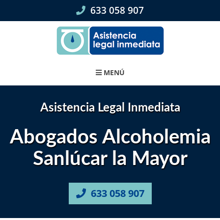
Skip
633 058 907
to
content
MENÚ
Asistencia Legal Inmediata
Abogados Alcoholemia
Sanlúcar la Mayor
633 058 907