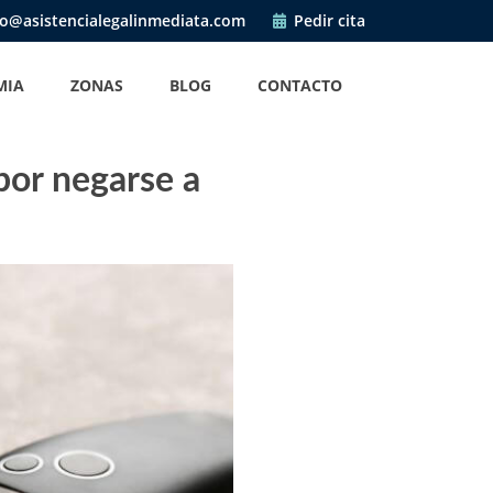
o@asistencialegalinmediata.com
Pedir cita
MIA
ZONAS
BLOG
CONTACTO
 por negarse a
?