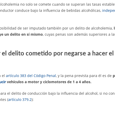
 alcoholemia no solo se comete cuando se superan las tasas establ
onductor conduce bajo la influencia de bebidas alcohólicas,
indepe
osibilidad de ser imputado también por un delito de alcoholemia,
ye un delito en sí mismo
, cuyas penas son además superiores a las
 el delito cometido por negarse a hacer el
n el
artículo 383 del Código Penal
, y la pena prevista para él es de
p
ucir
vehículos a motor y ciclomotores de 1 a 4 años.
para el delito de conducción bajo la influencia del alcohol, si no c
tes (
artículo 379.2
):